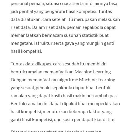
personal pemain, situasi cuaca, serta info lainnya bisa
jadi perihal yang pengaruhi hasil kompetisi. Tuntas
data disatukan, cara setelah itu merupakan melakukan
riset data. Dalam riset data, pemain sepakbola dapat
memanfaatkan bermacam susunan statistik buat
mengetahui struktur serta gaya yang mungkin ganti
hasil kompetisi.
Tuntas data dikupas, cara sesudah itu membikin
bentuk ramalan memanfaatkan Machine Learning.
Dengan memanfaatkan algoritme Machine Learning
yang sesuai, pemain sepakbola dapat buat bentuk
ramalan yang dapat kasih hasil makin bertambah pas.
Bentuk ramalan ini dapat dipakai buat memperkirakan
hasil kompetisi, menuturkan beberapa faktor yang
ganti hasil kompetisi, dan kasih pendapat kiat di tim.
Disamping memanfaatkan Machine Learning,