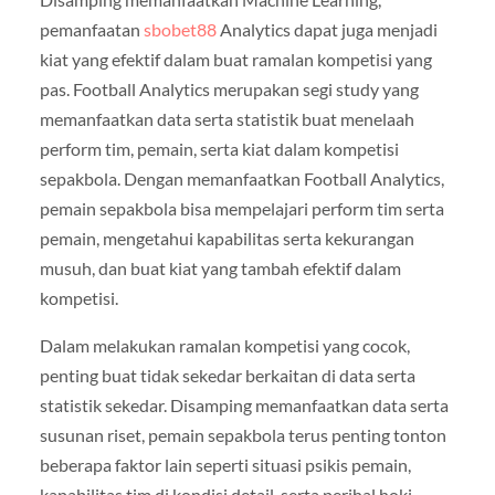
pemanfaatan
sbobet88
Analytics dapat juga menjadi
kiat yang efektif dalam buat ramalan kompetisi yang
pas. Football Analytics merupakan segi study yang
memanfaatkan data serta statistik buat menelaah
perform tim, pemain, serta kiat dalam kompetisi
sepakbola. Dengan memanfaatkan Football Analytics,
pemain sepakbola bisa mempelajari perform tim serta
pemain, mengetahui kapabilitas serta kekurangan
musuh, dan buat kiat yang tambah efektif dalam
kompetisi.
Dalam melakukan ramalan kompetisi yang cocok,
penting buat tidak sekedar berkaitan di data serta
statistik sekedar. Disamping memanfaatkan data serta
susunan riset, pemain sepakbola terus penting tonton
beberapa faktor lain seperti situasi psikis pemain,
kapabilitas tim di kondisi detail, serta perihal hoki.