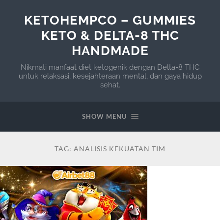
KETOHEMPCO – GUMMIES
KETO & DELTA-8 THC
HANDMADE
Nikmati manfaat diet ketogenik dengan Delta-8 THC
untuk relaksasi, kesejahteraan mental, dan gaya hidup
sehat.
SHOW MENU
TAG:
ANALISIS KEKUATAN TIM