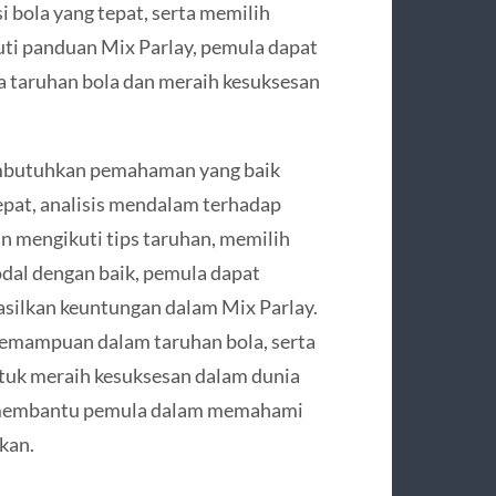
 bola yang tepat, serta memilih
ti panduan Mix Parlay, pemula dapat
 taruhan bola dan meraih kesuksesan
membutuhkan pemahaman yang baik
pat, analisis mendalam terhadap
an mengikuti tips taruhan, memilih
dal dengan baik, pemula dapat
ilkan keuntungan dalam Mix Parlay.
kemampuan dalam taruhan bola, serta
ntuk meraih kesuksesan dalam dunia
an membantu pemula dalam memahami
kan.