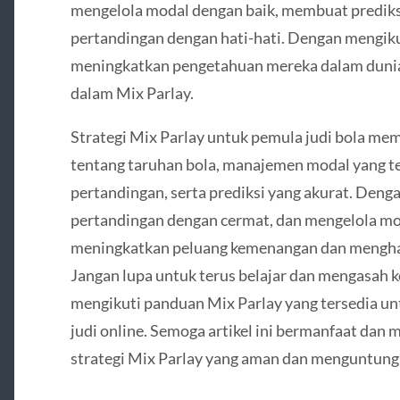
mengelola modal dengan baik, membuat prediksi
pertandingan dengan hati-hati. Dengan mengiku
meningkatkan pengetahuan mereka dalam dunia
dalam Mix Parlay.
Strategi Mix Parlay untuk pemula judi bola 
tentang taruhan bola, manajemen modal yang te
pertandingan, serta prediksi yang akurat. Deng
pertandingan dengan cermat, dan mengelola mo
meningkatkan peluang kemenangan dan menghas
Jangan lupa untuk terus belajar dan mengasah 
mengikuti panduan Mix Parlay yang tersedia u
judi online. Semoga artikel ini bermanfaat d
strategi Mix Parlay yang aman dan menguntung