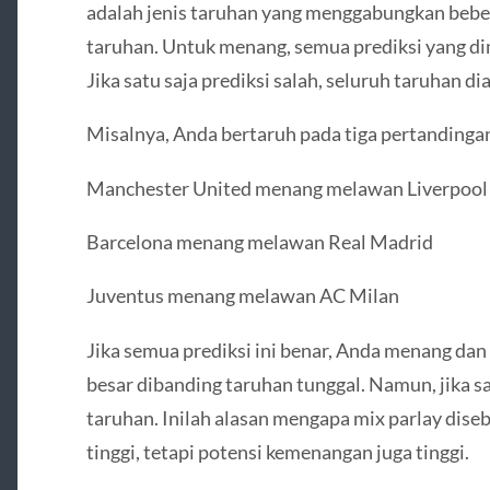
adalah jenis taruhan yang menggabungkan beber
taruhan. Untuk menang, semua prediksi yang di
Jika satu saja prediksi salah, seluruh taruhan di
Misalnya, Anda bertaruh pada tiga pertandingan
Manchester United menang melawan Liverpool
Barcelona menang melawan Real Madrid
Juventus menang melawan AC Milan
Jika semua prediksi ini benar, Anda menang dan 
besar dibanding taruhan tunggal. Namun, jika sa
taruhan. Inilah alasan mengapa mix parlay diseb
tinggi, tetapi potensi kemenangan juga tinggi.